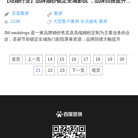
【结婚行业】品牌婚纱锁定全城影院 ，品牌回搜提升500%+
百度聚屏
聚屏
2198
大型客户案例
生活服务
聚屏
JM weddings 是一家品牌婚纱售卖及高端婚纱定制为主要业务的企
业，圣诞节前锁定全城热门影院屏幕资源，品牌回搜大幅提升
首页
上一页
14
15
16
17
18
19
20
21
22
23
下一页
尾页