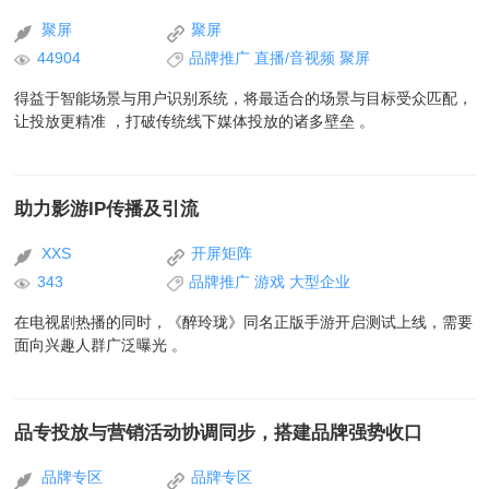
聚屏
聚屏
44904
品牌推广
直播/音视频
聚屏
得益于智能场景与用户识别系统，将最适合的场景与目标受众匹配，
让投放更精准 ，打破传统线下媒体投放的诸多壁垒 。
助力影游IP传播及引流
XXS
开屏矩阵
343
品牌推广
游戏
大型企业
在电视剧热播的同时，《醉玲珑》同名正版手游开启测试上线，需要
面向兴趣人群广泛曝光 。
品专投放与营销活动协调同步，搭建品牌强势收口
品牌专区
品牌专区