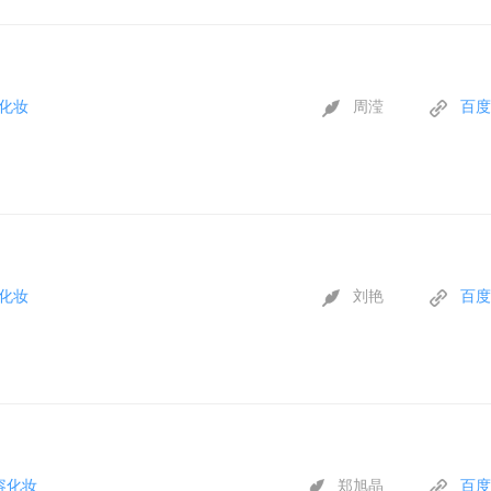
化妆
周滢
百度
】
化妆
刘艳
百度
容化妆
郑旭晶
百度