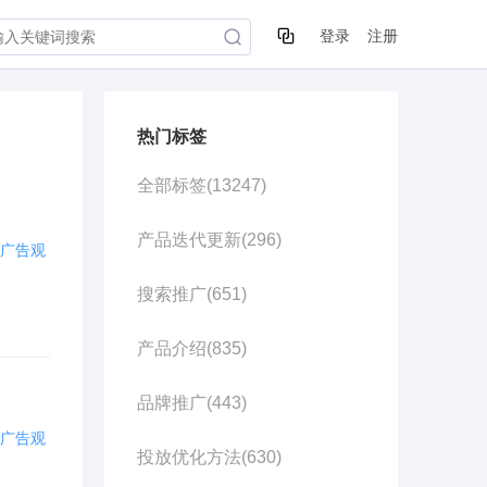
登录
注册
热门标签
全部标签(
13247
)
产品迭代更新(
296
)
广告观
搜索推广(
651
)
产品介绍(
835
)
品牌推广(
443
)
广告观
投放优化方法(
630
)