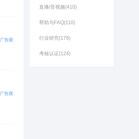
直播/音视频(
410
)
帮助与FAQ(
110
)
行业研究(
178
)
广告观
考核认证(
124
)
用户活动(
121
)
其他(
59
)
广告观
百青藤(
48
)
品牌专区(
197
)
知识营销(
103
)