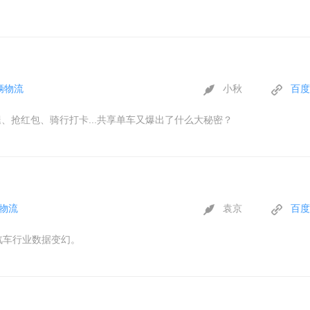
辆物流
小秋
百度
腿、抢红包、骑行打卡...共享单车又爆出了什么大秘密？
物流
袁京
百度
汽车行业数据变幻。