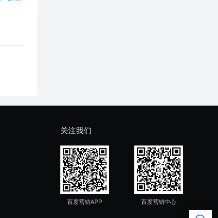
服装鞋帽(
17
)
箱包饰品(
20
)
化工原料制品(
10
)
机械设备(
58
)
家庭日用品(
20
)
关注我们
家用电器(
26
)
教育培训(
272
)
节能环保(
4
)
百度营销APP
百度营销中心
金融服务(
82
)