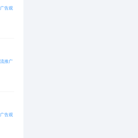
商业阿拉丁(
23
)
广告观
定制化品牌(
113
)
图片推广(
3
)
本地直通车(
4
)
流推广
信息流推广(
1058
)
百度统计(
40
)
百度商桥(
7
)
广告观
百度指数(
13
)
百度司南(
2
)