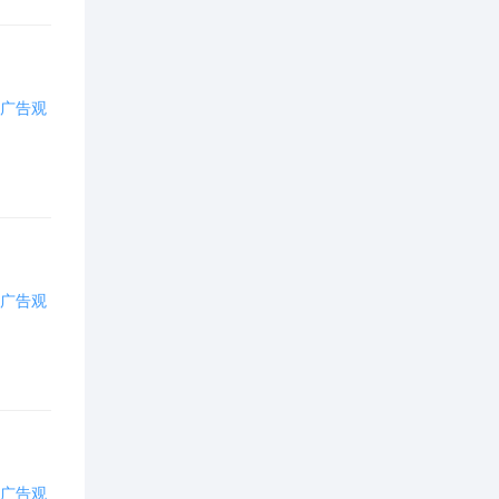
办公文教(
8
)
彩票(
1
)
广告观
车辆物流(
193
)
成人用品(
1
)
出版传媒(
7
)
广告观
电脑硬件(
9
)
电子电工(
16
)
房地产建筑装修(
189
)
分类平台(
27
)
广告观