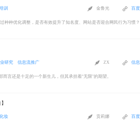
培训
金鲁光
百度
过种种优化调整，是否有效提升了知名度、网站是否迎合网民行为习惯？
业研究
信息流推广
ZX
信息
部而言还是十足的一个新生儿，但其承担着“无限”的期望。
告】
化妆
贡莉娜
百度