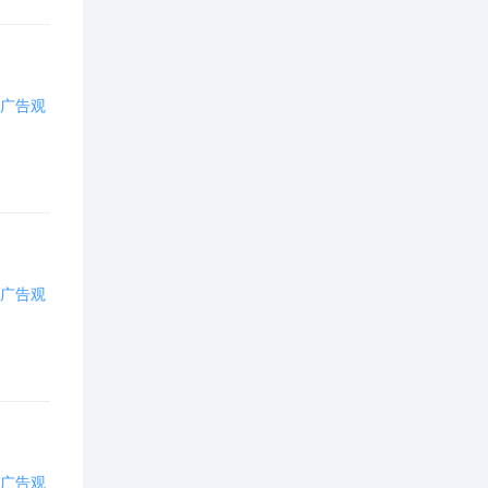
办公文教(
8
)
彩票(
1
)
广告观
车辆物流(
193
)
成人用品(
1
)
出版传媒(
7
)
广告观
电脑硬件(
9
)
电子电工(
16
)
房地产建筑装修(
189
)
分类平台(
27
)
广告观