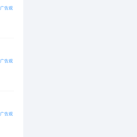
商业阿拉丁(
23
)
广告观
定制化品牌(
113
)
图片推广(
3
)
本地直通车(
4
)
广告观
信息流推广(
1058
)
百度统计(
40
)
百度商桥(
7
)
广告观
百度指数(
13
)
百度司南(
2
)