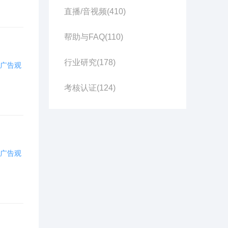
直播/音视频(
410
)
帮助与FAQ(
110
)
行业研究(
178
)
广告观
考核认证(
124
)
用户活动(
121
)
其他(
59
)
广告观
百青藤(
48
)
品牌专区(
197
)
知识营销(
103
)