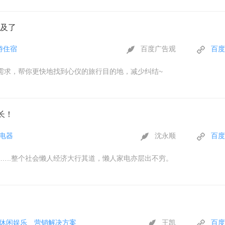
及了
游住宿
百度广告观
百度
需求，帮你更快地找到心仪的旅行目的地，减少纠结~
长！
电器
沈永顺
百度
…..整个社会懒人经济大行其道，懒人家电亦层出不穷。
休闲娱乐
营销解决方案
王凯
百度