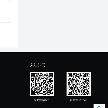
服装鞋帽(
17
)
箱包饰品(
20
)
化工原料制品(
10
)
机械设备(
58
)
家庭日用品(
20
)
关注我们
家用电器(
26
)
教育培训(
272
)
节能环保(
4
)
百度营销APP
百度营销中心
金融服务(
82
)