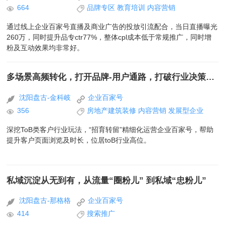
664
品牌专区
教育培训
内容营销
通过线上企业百家号直播及商业广告的投放引流配合，当日直播曝光
260万，同时提升品专ctr77%，整体cpl成本低于常规推广，同时增
粉及互动效果均非常好。
多场景高频转化，打开品牌-用户通路，打破行业决策路径冗长现状
沈阳盘古-金科岐
企业百家号
356
房地产建筑装修
内容营销
发展型企业
深挖ToB类客户行业玩法，“招育转留”精细化运营企业百家号，帮助
提升客户页面浏览及时长，位居toB行业高位。
私域沉淀从无到有，从流量“圈粉儿” 到私域“忠粉儿”
沈阳盘古-那格格
企业百家号
414
搜索推广