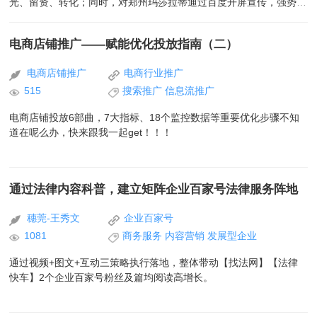
光、留资、转化；同时，对郑州玛莎拉蒂通过百度开屏宣传，强势吸
睛曝光，吸引用户点击，为线下经销商店进行导流。
电商店铺推广——赋能优化投放指南（二）
电商店铺推广
电商行业推广
515
搜索推广
信息流推广
电商店铺投放6部曲，7大指标、18个监控数据等重要优化步骤不知
道在呢么办，快来跟我一起get！！！
通过法律内容科普，建立矩阵企业百家号法律服务阵地
穗莞-王秀文
企业百家号
1081
商务服务
内容营销
发展型企业
通过视频+图文+互动三策略执行落地，整体带动【找法网】【法律
快车】2个企业百家号粉丝及篇均阅读高增长。