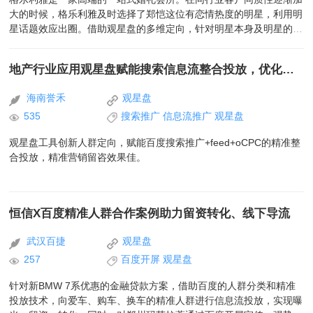
大的时候，格乐利雅及时选择了郑恺这位有恋情热度的明星，利用明
星话题效应出圈。借助观星盘的多维定向，针对明星本身及明星的衍
生内容定向投放，成功的将一部分明星流量转化成为品牌流量
地产行业应用观星盘赋能搜索信息流整合投放，优化成本精准获客
海南誉禾
观星盘
535
搜索推广
信息流推广
观星盘
观星盘工具创新人群定向，赋能百度搜索推广+feed+oCPC的精准整
合投放，精准营销留咨效果佳。
恒信X百度精准人群合作案例助力留资转化、线下导流
武汉百捷
观星盘
257
百度开屏
观星盘
针对新BMW 7系优惠的金融贷款方案，借助百度的人群分类和精准
投放技术，向爱车、购车、换车的精准人群进行信息流投放，实现曝