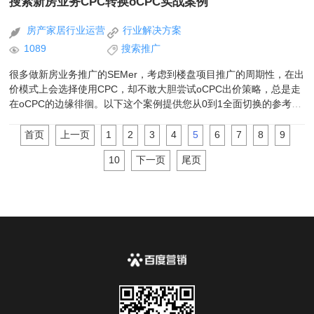
搜索新房业务CPC转换oCPC实战案例
房产家居行业运营
行业解决方案
1089
搜索推广
很多做新房业务推广的SEMer，考虑到楼盘项目推广的周期性，在出
价模式上会选择使用CPC，却不敢大胆尝试oCPC出价策略，总是走
在oCPC的边缘徘徊。以下这个案例提供您从0到1全面切换的参考，
消除您应用oCPC的疑虑！
首页
上一页
1
2
3
4
5
6
7
8
9
10
下一页
尾页