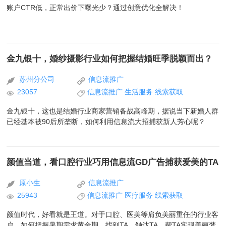
账户CTR低，正常出价下曝光少？通过创意优化全解决！
金九银十，婚纱摄影行业如何把握结婚旺季脱颖而出？
苏州分公司
信息流推广
23057
信息流推广
生活服务
线索获取
金九银十，这也是结婚行业商家营销备战高峰期，据说当下新婚人群
已经基本被90后所垄断，如何利用信息流大招捕获新人芳心呢？
颜值当道，看口腔行业巧用信息流GD广告捕获爱美的TA
原小生
信息流推广
25943
信息流推广
医疗服务
线索获取
颜值时代，好看就是王道。对于口腔、医美等肩负美丽重任的行业客
户，如何把握暑期需求黄金期，找到TA，触达TA，帮TA实现美丽梦