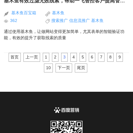
基木鱼有效过滤无效线索，帮助一飞智控客户提高管理效率
基木鱼百宝箱
基木鱼
362
搜索推广
信息流推广
基木鱼
通过使用基木鱼，让做网站变得更加简单，尤其表单的智能验证功
能，有效的提升了获取线索的质量
首页
上一页
1
2
3
4
5
6
7
8
9
10
下一页
尾页