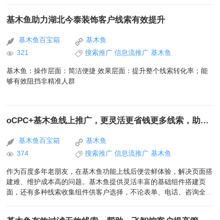
丰富产品内容库
基木鱼助力湖北今泰装饰客户线索有效提升
基木鱼百宝箱
基木鱼
321
搜索推广
信息流推广
基木鱼
基木鱼：操作层面：简洁便捷 效果层面：提升整个线索转化率；能
够有效阻挡非精准人群
oCPC+基木鱼线上推广，更灵活更省钱更多线索，助力旺季冲刺
基木鱼百宝箱
基木鱼
374
搜索推广
信息流推广
基木鱼
作为百度多年老朋友，在基木鱼功能上线后便尝鲜体验，解决页面搭
建难、维护成本高的问题。基木鱼提供灵活丰富的基础组件搭建页
面，还有多种线索收集组件供客户选择，不论表单、电话、咨询全覆
盖；疫情期间更有直播组件助力线上实景展示产品，淡季也不愁没线
索